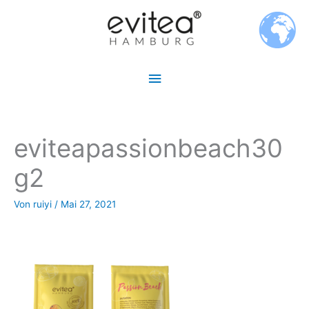
Zum
Hauptmenü
Inhalt
springen
eviteapassionbeach30
g2
Von
ruiyi
/
Mai 27, 2021