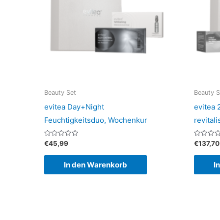
Beauty Set
Beauty S
evitea Day+Night
evitea 
Feuchtigkeitsduo, Wochenkur
revital
Bewertet
Bewertet
€
45,99
€
137,70
mit
mit
0
0
von
von
In den Warenkorb
I
5
5