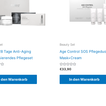
et
Beauty Set
28 Tage Anti-Aging
Age Control SOS Pflegedu
isierendes Pflegeset
Mask+Cream
Bewertet
€
33,90
mit
0
von
n den Warenkorb
In den Warenkorb
5