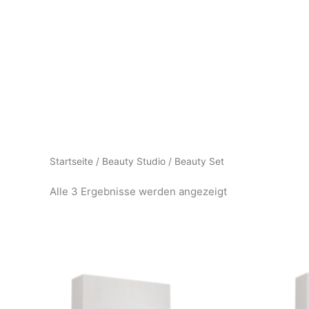
Zum
Inhalt
springen
Nach
Startseite
/
Beauty Studio
/ Beauty Set
Aktualität
sortiert
Alle 3 Ergebnisse werden angezeigt