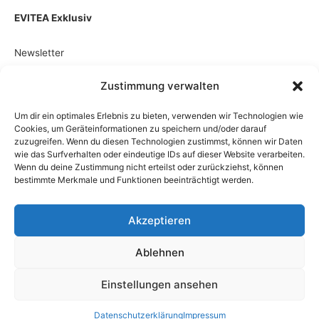
EVITEA Exklusiv
Newsletter
Zustimmung verwalten
FOLGEN SIE UNS AUF
Um dir ein optimales Erlebnis zu bieten, verwenden wir Technologien wie
Cookies, um Geräteinformationen zu speichern und/oder darauf
zuzugreifen. Wenn du diesen Technologien zustimmst, können wir Daten
wie das Surfverhalten oder eindeutige IDs auf dieser Website verarbeiten.
Wenn du deine Zustimmung nicht erteilst oder zurückziehst, können
EINZELKAUF
bestimmte Merkmale und Funktionen beeinträchtigt werden.
Akzeptieren
Ablehnen
Impressum
AGB
Datenschutzerklärung
Kontakt
Einstellungen ansehen
Copyright © 2026 BlueHarbour GmbH, HansaPlus company,
Powered by HansaPlus GmbH
Datenschutzerklärung
Impressum